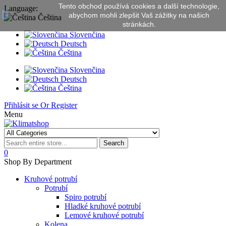
Tento obchod používá cookies a další technologie,
Language:
abychom mohli zlepšit Vaš zážitky na našich
Čeština
stránkách.
Slovenčina
Deutsch
Čeština
Slovenčina
Deutsch
Čeština
Přihlásit se
Or
Register
Menu
Search
0
Shop By Department
Kruhové potrubí
Potrubí
Spiro potrubí
Hladké kruhové potrubí
Lemové kruhové potrubí
Kolena