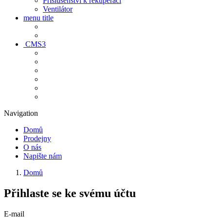
Príslušenství k rekuperaci
Ventilátor
menu title
CMS3
Navigation
Domů
Prodejny
O nás
Napište nám
Domů
Přihlaste se ke svému účtu
E-mail