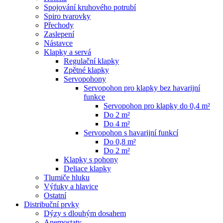
Spojování kruhového potrubí
Spiro tvarovky
Přechody
Zaslepení
Nástavce
Klapky a servá
Regulační klapky
Zpětné klapky
Servopohony
Servopohon pro klapky bez havarijní
funkce
Servopohon pro klapky do 0,4 m²
Do 2 m²
Do 4 m²
Servopohon s havarijní funkcí
Do 0,8 m²
Do 2 m²
Klapky s pohony
Deliace klapky
Tlumiče hluku
Výfuky a hlavice
Ostatní
Distribuční prvky
Dýzy s dlouhým dosahem
Anemostaty