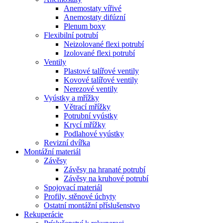
Anemostaty vířivé
Anemostaty difúzní
Plenum boxy
Flexibilní potrubí
Neizolované flexi potrubí
Izolované flexi potrubí
Ventily
Plastové talířové ventily
Kovové talířové ventily
Nerezové ventily
Vyústky a mřížky
Větrací mřížky
Potrubní vyústky
Krycí mřížky
Podlahové vyústky
Revizní dvířka
Montážní materiál
Závěsy
Závěsy na hranaté potrubí
Závěsy na kruhové potrubí
Spojovací materiál
Profily, stěnové úchyty
Ostatní montážní příslušenstvo
Rekuperácie