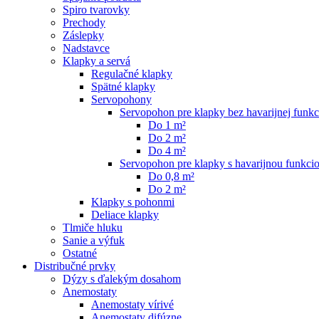
Spiro tvarovky
Prechody
Záslepky
Nadstavce
Klapky a servá
Regulačné klapky
Spätné klapky
Servopohony
Servopohon pre klapky bez havarijnej funkc
Do 1 m²
Do 2 m²
Do 4 m²
Servopohon pre klapky s havarijnou funkci
Do 0,8 m²
Do 2 m²
Klapky s pohonmi
Deliace klapky
Tlmiče hluku
Sanie a výfuk
Ostatné
Distribučné prvky
Dýzy s ďalekým dosahom
Anemostaty
Anemostaty vírivé
Anemostaty difúzne