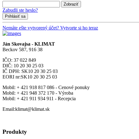
Zobraziť
Zabudli ste heslo?
Prihlásiť sa
Nemáte ešte vytvorený účet? Vytvorte si ho teraz
Ján Skovajsa - KLIMAT
Beckov 587, 916 38
IČO: 37 022 849
DIČ: 10 20 30 25 03
IČ DPH: SK10 20 30 25 03
EORI nr:SK10 20 30 25 03
Mobil:
+ 421 918 817 086 - Cenové ponuky
Mobil:
+ 421 948 372 170 - Výroba
Mobil:
+ 421 911 934 911 - Recepcia
Email:klimat@klimat.sk
Produkty