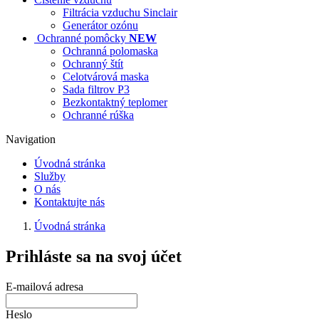
Filtrácia vzduchu Sinclair
Generátor ozónu
Ochranné pomôcky
NEW
Ochranná polomaska
Ochranný štít
Celotvárová maska
Sada filtrov P3
Bezkontaktný teplomer
Ochranné rúška
Navigation
Úvodná stránka
Služby
O nás
Kontaktujte nás
Úvodná stránka
Prihláste sa na svoj účet
E-mailová adresa
Heslo