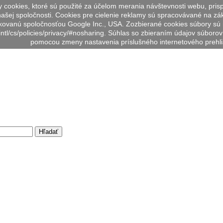
y cookies, ktoré sú použité za účelom merania návštevnosti webu, pri
šej spoločnosti. Cookies pre cielenie reklamy sú spracovávané na z
zkovanú spoločnosťou Google Inc., USA. Zozbierané cookies súbory sú
tl/cs/policies/privacy/#nosharing. Súhlas so zbieraním údajov súborov
pomocou zmeny nastavenia príslušného internetového prehl
Hľadať