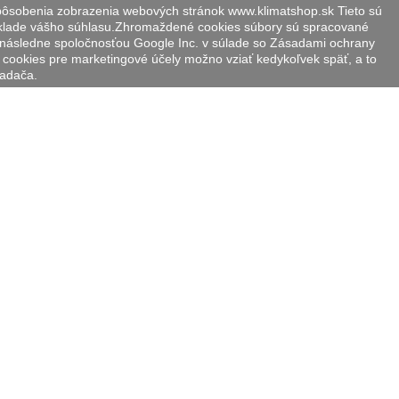
spôsobenia zobrazenia webových stránok www.klimatshop.sk Tieto sú
áklade vášho súhlasu.Zhromaždené cookies súbory sú spracované
 následne spoločnosťou Google Inc. v súlade so Zásadami ochrany
 cookies pre marketingové účely možno vziať kedykoľvek späť, a to
iadača.