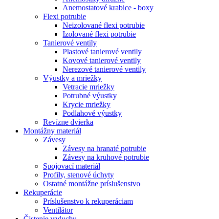
Anemostatové krabice - boxy
Flexi potrubie
Neizolované flexi potrubie
Izolované flexi potrubie
Tanierové ventily
Plastové tanierové ventily
Kovové tanierové ventily
Nerezové tanierové ventily
Výustky a mriežky
Vetracie mriežky
Potrubné výustky
Krycie mriežky
Podlahové výustky
Revízne dvierka
Montážny materiál
Závesy
Závesy na hranaté potrubie
Závesy na kruhové potrubie
Spojovací materiál
Profily, stenové úchyty
Ostatné montážne príslušenstvo
Rekuperácie
Príslušenstvo k rekuperáciam
Ventilátor
Čistenie vzduchu