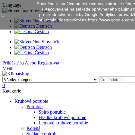
Spoločnosť používa na tejto webovej stránke súbor
Language:
spracovávané na základe oprávneného záujmu na
Slovenčina
prostredníctvom služby Google Analytics, prevád
súkromia, dostupnými na https://www.google.com/in
Slovenčina
Deutsch
Čeština
Slovenčina
Deutsch
Čeština
Prihlásiť sa
Alebo
Registrovať
Menu
0
Kategórie
Kruhové potrubie
Potrubie
Spiro potrubie
Hladké kruhové potrubie
Lemové kruhové potrubie
Kolená
Spájanie potrubia