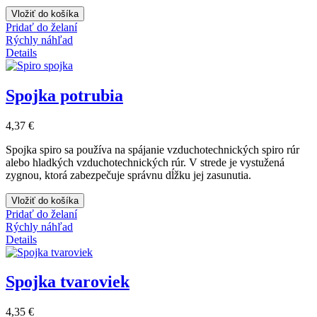
Vložiť do košíka
Pridať do želaní
Rýchly náhľad
Details
Spojka potrubia
4,37 €
Spojka spiro sa používa na spájanie vzduchotechnických spiro rúr
alebo hladkých vzduchotechnických rúr. V strede je vystužená
zygnou, ktorá zabezpečuje správnu dĺžku jej zasunutia.
Vložiť do košíka
Pridať do želaní
Rýchly náhľad
Details
Spojka tvaroviek
4,35 €