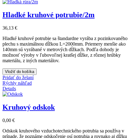
Hladké kruhové potrubie/2m
36,13 €
Hladké kruhové potrubie sa štandardne vyrába z pozinkovaného
plechu s maximálnou
dĺžkou L=2000mm. Priemery menšie ako
140mm sú vyrábané v metrových dĺžkach.
Podľa dohody je
možnosť
výroby
v ľubovoľnej kratšej dĺžke, z rôznej hrúbky
materiálu, z iných
materiálov.
Vložiť do košíka
Pridať do želaní
Rýchly náhľad
Details
Kruhový odskok
0,00 €
Odskok kruhového vzduchotechnického potrubia sa používa v
prípade, že poznáme odskočenie osí potrubia a rovnako aj dĺžku