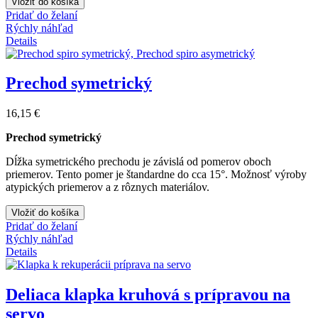
Vložiť do košíka
Pridať do želaní
Rýchly náhľad
Details
Prechod symetrický
16,15 €
Prechod symetrický
Dĺžka
symetrického prechodu je závislá od pomerov oboch
priemerov. Tento pomer je štandardne do cca 15°.
Možnosť výroby
atypických priemerov a z rôznych materiálov.
Vložiť do košíka
Pridať do želaní
Rýchly náhľad
Details
Deliaca klapka kruhová s prípravou na
servo