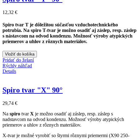
12,32 €
Spiro tvar T
je dôležitou súčasťou vzduchotechnického
potrubia. Na spiro
T-tvar je možno osadiť aj záslep, resp. záslep
s nástavcom na odvod kondenzu.
Možnosť výroby atypických
priemerov a uhlov z rôznych materiálov.
Vložiť do košíka
Pridať do želaní
Rýchly náhľad
Details
Spiro tvar "X" 90°
29,74 €
Na
spiro
tvar
X
je možno osadiť aj záslep, resp. záslep s
nadstavcom na odvod kondenzu.
Možnosť výroby atypických
priemerov a uhlov z rôznych materiálov.
X-tvar je možné vyrobiť so štyrmi rôznymi priemermi (X90 250-