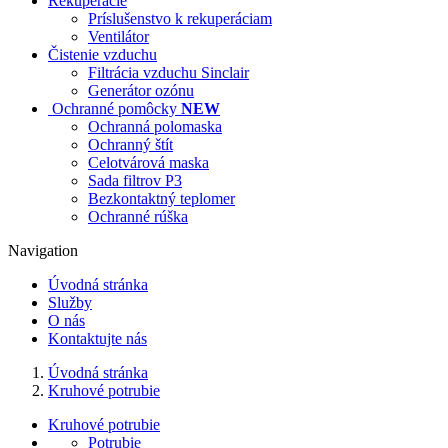
Rekuperácie
Príslušenstvo k rekuperáciam
Ventilátor
Čistenie vzduchu
Filtrácia vzduchu Sinclair
Generátor ozónu
Ochranné pomôcky
NEW
Ochranná polomaska
Ochranný štít
Celotvárová maska
Sada filtrov P3
Bezkontaktný teplomer
Ochranné rúška
Navigation
Úvodná stránka
Služby
O nás
Kontaktujte nás
Úvodná stránka
Kruhové potrubie
Kruhové potrubie
Potrubie