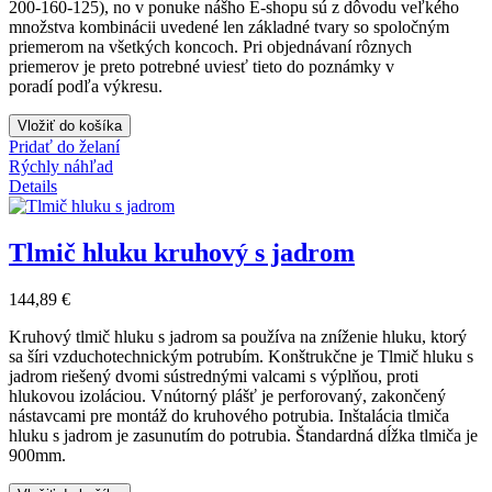
200-160-125), no v ponuke nášho E-shopu sú z dôvodu veľkého
množstva kombinácii uvedené len základné tvary so spoločným
priemerom na všetkých koncoch. Pri objednávaní rôznych
priemerov je preto potrebné uviesť tieto do poznámky v
poradí podľa výkresu.
Vložiť do košíka
Pridať do želaní
Rýchly náhľad
Details
Tlmič hluku kruhový s jadrom
144,89 €
Kruhový tlmič hluku s jadrom sa používa na zníženie hluku, ktorý
sa šíri vzduchotechnickým potrubím. Konštrukčne je Tlmič hluku s
jadrom riešený dvomi sústrednými valcami s výplňou, proti
hlukovou izoláciou. Vnútorný plášť je perforovaný, zakončený
nástavcami pre montáž do kruhového potrubia.
Inštalácia tlmiča
hluku s jadrom je zasunutím do potrubia. Štandardná dĺžka tlmiča je
900mm.