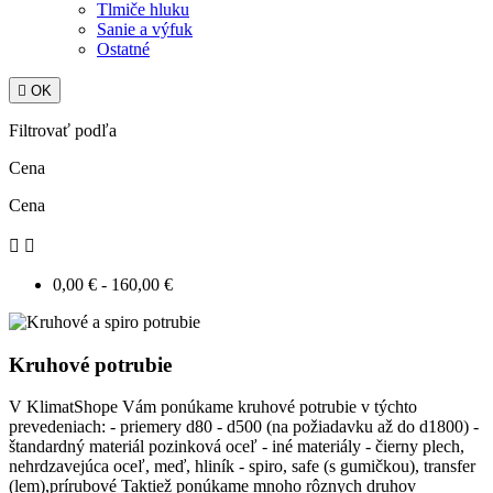
Tlmiče hluku
Sanie a výfuk
Ostatné

OK
Filtrovať podľa
Cena
Cena


0,00 € - 160,00 €
Kruhové potrubie
V KlimatShope Vám ponúkame kruhové potrubie v týchto
prevedeniach: - priemery d80 - d500 (na požiadavku až do d1800) -
štandardný materiál pozinková oceľ - iné materiály - čierny plech,
nehrdzavejúca oceľ, meď, hliník - spiro, safe (s gumičkou), transfer
(lem),prírubové Taktiež ponúkame mnoho rôznych druhov