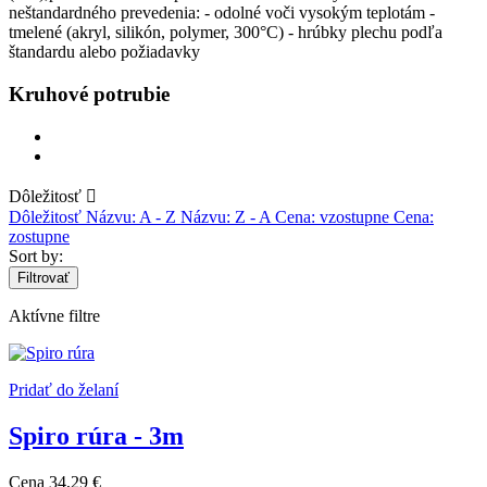
neštandardného prevedenia: - odolné voči vysokým teplotám -
tmelené (akryl, silikón, polymer, 300°C) - hrúbky plechu podľa
štandardu alebo požiadavky
Kruhové potrubie
Dôležitosť

Dôležitosť
Názvu: A - Z
Názvu: Z - A
Cena: vzostupne
Cena:
zostupne
Sort by:
Filtrovať
Aktívne filtre
Pridať do želaní
Spiro rúra - 3m
Cena
34,29 €