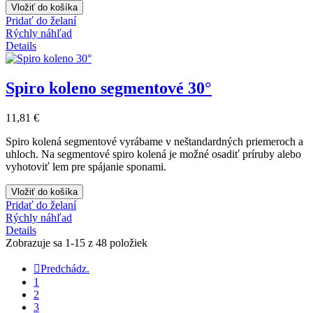
Vložiť do košíka
Pridať do želaní
Rýchly náhľad
Details
Spiro koleno segmentové 30°
11,81 €
Spiro kolená segmentové vyrábame v neštandardných priemeroch a
uhloch. Na segmentové spiro kolená je možné osadiť príruby alebo
vyhotoviť lem pre spájanie sponami.
Vložiť do košíka
Pridať do želaní
Rýchly náhľad
Details
Zobrazuje sa 1-15 z 48 položiek

Predchádz.
1
2
3