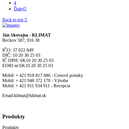
4
Ďalej

Back to top

Ján Skovajsa - KLIMAT
Beckov 587, 916 38
IČO: 37 022 849
DIČ: 10 20 30 25 03
IČ DPH: SK10 20 30 25 03
EORI nr:SK10 20 30 25 03
Mobil:
+ 421 918 817 086 - Cenové ponuky
Mobil:
+ 421 948 372 170 - Výroba
Mobil:
+ 421 911 934 911 - Recepcia
Email:klimat@klimat.sk
Produkty
Produkty