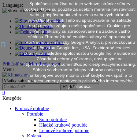
Spoločnosť používa na tejto webovej stránke súbory
Language:
cookies, ktoré sú použité za účelom merania návštevnosti
Slovenčina
webu, prispôsobenia zobrazenia webových stránok
www.klimatshop.sk Tieto sú spracovávané na základe
Slovenčina
oprávneného záujmu našej spoločnosti. Cookies pre
Deutsch
cielenie reklamy sú spracovávané na základe vášho
Čeština
súhlasu.Zhromaždené cookies súbory sú spracované
prostredníctvom služby Google Analytics, prevádzkovanú
Slovenčina
spoločnosťou Google Inc., USA. Zozbierané cookies
Deutsch
súbory sú následne spoločnosťou Google Inc. v súlade so
Čeština
Zásadami ochrany súkromia, dostupnými na
Prihlásiť sa
Alebo
Registrovať
https://www.google.com/intl/cs/policies/privacy/#nosharing.
Menu
Súhlas so zbieraním údajov súborov cookies pre
marketingové účely možno vziať kedykoľvek späť, a to
pomocou zmeny nastavenia príslušného internetového
prehliadača.
Hľadať
0
Kategórie
Kruhové potrubie
Potrubie
Spiro potrubie
Hladké kruhové potrubie
Lemové kruhové potrubie
Kolená