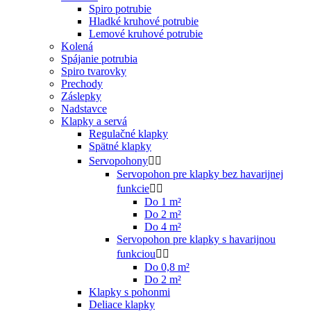
Spiro potrubie
Hladké kruhové potrubie
Lemové kruhové potrubie
Kolená
Spájanie potrubia
Spiro tvarovky
Prechody
Záslepky
Nadstavce
Klapky a servá
Regulačné klapky
Spätné klapky
Servopohony


Servopohon pre klapky bez havarijnej
funkcie


Do 1 m²
Do 2 m²
Do 4 m²
Servopohon pre klapky s havarijnou
funkciou


Do 0,8 m²
Do 2 m²
Klapky s pohonmi
Deliace klapky