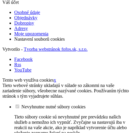
Váš účet
Osobné údaje
Objednávky
Dobropisy
Adresy
Moje upozornenia
Nastavení souborů cookies
Vytvorilo -
Tvorba webstránok fofos.sk, s.r.o.
Facebook
Rss
YouTube
Tento web využíva cookies
x
Tieto webové stránky ukladajú v súlade so zákonmi na vaše
zariadenie súbory, všeobecne nazývané cookies. Používaním týchto
stránok s tým vyjadrujete súhlas.
Nevyhnutne nutné súbory cookies
Tieto súbory cookie sú nevyhnutné pre prevádzku našich
služieb a nemožno ich vypnúť. Zvyčajne sa nastavujú iba v
reakcii na vaše akcie, ako je napríklad vytvorenie účtu alebo
uloženie zoznamu želaní na neskôr.