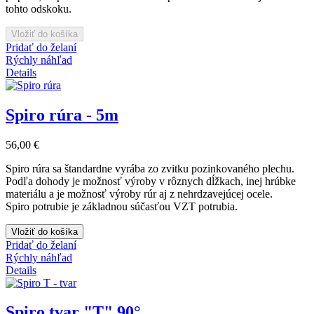
tohto odskoku.
Vložiť do košíka
Pridať do želaní
Rýchly náhľad
Details
Spiro rúra - 5m
56,00 €
Spiro rúra sa štandardne vyrába zo zvitku pozinkovaného plechu.
Podľa dohody je možnosť výroby v rôznych dĺžkach, inej hrúbke
materiálu a je
možnosť výroby rúr aj z nehrdzavejúcej ocele.
Spiro potrubie je základnou súčasťou VZT potrubia.
Vložiť do košíka
Pridať do želaní
Rýchly náhľad
Details
Spiro tvar "T" 90°