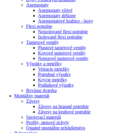
Anemostaty
Anemostaty vírivé
Anemostaty difúzne
Anemostatové krabice - boxy
Flexi potrubie
Neizolované flexi potrubie
Izolované flexi potrubie
Tanierové ventily
Plastové tanierové ventily
Kovové tanierové ventily
Nerezové tanierové ventily
Výustky a mriežky
Vetracie mriežky
Potrubné výustky
Krycie mriežky
Podlahové výustky
Revízne dvierka
Montážny materiál
Závesy
Závesy na hranaté potrubie
Závesy na kruhové potrubie
Spojovací materiál
Profily, stenové úchyty
Ostatné montážne príslušenstvo