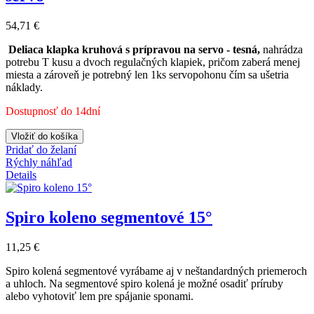
54,71 €
Deliaca klapka kruhová s prípravou na servo -
tesná,
nahrádza
potrebu T kusu a dvoch regulačných klapiek, pričom zaberá menej
miesta a zároveň je potrebný len 1ks servopohonu čím sa ušetria
náklady.
Dostupnosť do 14dní
Vložiť do košíka
Pridať do želaní
Rýchly náhľad
Details
Spiro koleno segmentové 15°
11,25 €
Spiro kolená segmentové vyrábame aj v neštandardných priemeroch
a uhloch. Na segmentové spiro kolená je možné osadiť príruby
alebo vyhotoviť lem pre spájanie sponami.