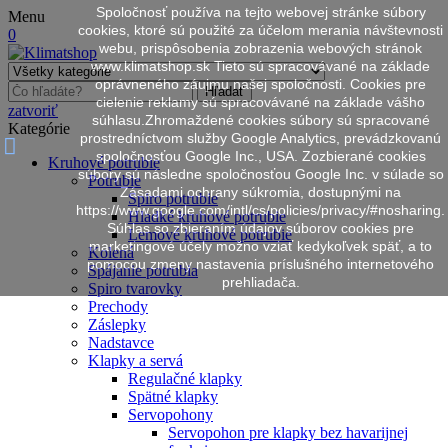
Spoločnosť používa na tejto webovej stránke súbory
Menu
cookies, ktoré sú použité za účelom merania návštevnosti
0
webu, prispôsobenia zobrazenia webových stránok
www.klimatshop.sk Tieto sú spracovávané na základe
oprávneného záujmu našej spoločnosti. Cookies pre
Hľadať
cielenie reklamy sú spracovávané na základe vášho
zatvoriť
súhlasu.Zhromaždené cookies súbory sú spracované
Kategórie
prostredníctvom služby Google Analytics, prevádzkovanú
spoločnosťou Google Inc., USA. Zozbierané cookies
Kruhové potrubie
súbory sú následne spoločnosťou Google Inc. v súlade so
Potrubie
Zásadami ochrany súkromia, dostupnými na
Spiro potrubie
https://www.google.com/intl/cs/policies/privacy/#nosharing.
Hladké kruhové potrubie
Súhlas so zbieraním údajov súborov cookies pre
Lemové kruhové potrubie
marketingové účely možno vziať kedykoľvek späť, a to
Kolená
pomocou zmeny nastavenia príslušného internetového
Spájanie potrubia
prehliadača.
Spiro tvarovky
Prechody
Záslepky
Nadstavce
Klapky a servá
Regulačné klapky
Spätné klapky
Servopohony
Servopohon pre klapky bez havarijnej