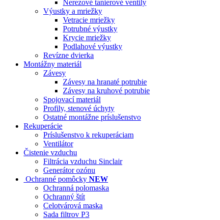
Nerezové tanierové ventily
Výustky a mriežky
Vetracie mriežky
Potrubné výustky
Krycie mriežky
Podlahové výustky
Revízne dvierka
Montážny materiál
Závesy
Závesy na hranaté potrubie
Závesy na kruhové potrubie
Spojovací materiál
Profily, stenové úchyty
Ostatné montážne príslušenstvo
Rekuperácie
Príslušenstvo k rekuperáciam
Ventilátor
Čistenie vzduchu
Filtrácia vzduchu Sinclair
Generátor ozónu
Ochranné pomôcky
NEW
Ochranná polomaska
Ochranný štít
Celotvárová maska
Sada filtrov P3