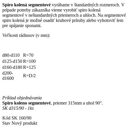
Spiro kolená segmentové
vyrábame v štandardných rozmeroch. V
prípade potreby zákazníka vieme vyrobiť spiro kolená
segmentové v
neštandardných priemeroch a uhloch.
Na segmentové
spiro kolená je možné osadiť kruhové príruby alebo vyhotoviť lem
pre spájanie sponami.
Veľkosti rádiusov (v mm):
d80-d110
R=70
d125-d150
R=100
d160-d180
R=125
d200-
R=D/2
d1600
Príklad objednávania
Spiro koleno segmentové
, priemer 315mm a uhol 90°.
SK d315/90 - 1ks
Kód
SK 160/90
Stav
Nový produkt