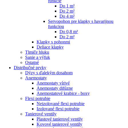
funkcie
Do 1 m²
Do 2 m²
Do 4 m²
Servopohon pre klapky s havarijnou
funkciou
Do 0,8 m²
Do 2 m²
Klapky s pohonmi
Deliace klapky
Tlmiče hluku
Sanie a výfuk
Ostatné
Distribučné prvky
Dýzy s ďalekým dosahom
Anemostaty
Anemostaty vírivé
Anemostaty difúzne
Anemostatové krabice - boxy
Flexi potrubie
Neizolované flexi potrubie
Izolované flexi potrubie
Tanierové ventily
Plastové tanierové ventily
Kovové tanierové ventily