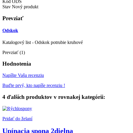
Kód
ODS
Stav
Nový produkt
Prevziať
Odskok
Katalogový list - Odskok potrubie kruhové
Prevziať (1)
Hodnotenia
Napíšte Vašu recenziu
Buďte prvý, kto napíše recenziu !
4 ďalších produktov v rovnakej kategórii:
Pridať do želaní
Upínacia spona 2dielna