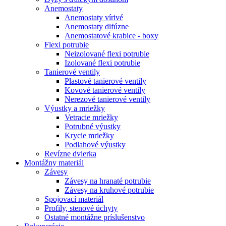
Anemostaty
Anemostaty vírivé
Anemostaty difúzne
Anemostatové krabice - boxy
Flexi potrubie
Neizolované flexi potrubie
Izolované flexi potrubie
Tanierové ventily
Plastové tanierové ventily
Kovové tanierové ventily
Nerezové tanierové ventily
Výustky a mriežky
Vetracie mriežky
Potrubné výustky
Krycie mriežky
Podlahové výustky
Revízne dvierka
Montážny materiál
Závesy
Závesy na hranaté potrubie
Závesy na kruhové potrubie
Spojovací materiál
Profily, stenové úchyty
Ostatné montážne príslušenstvo