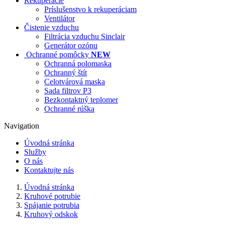
Rekuperácie
Príslušenstvo k rekuperáciam
Ventilátor
Čistenie vzduchu
Filtrácia vzduchu Sinclair
Generátor ozónu
Ochranné pomôcky
NEW
Ochranná polomaska
Ochranný štít
Celotvárová maska
Sada filtrov P3
Bezkontaktný teplomer
Ochranné rúška
Navigation
Úvodná stránka
Služby
O nás
Kontaktujte nás
Úvodná stránka
Kruhové potrubie
Spájanie potrubia
Kruhový odskok