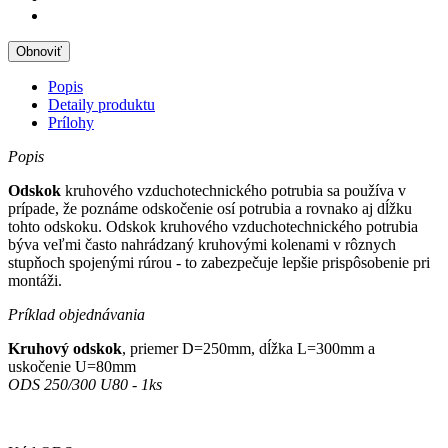
Popis
Detaily produktu
Prílohy
Popis
Odskok
kruhového vzduchotechnického potrubia sa používa v
prípade, že poznáme odskočenie osí potrubia a rovnako aj dĺžku
tohto odskoku. Odskok kruhového vzduchotechnického potrubia
býva veľmi často nahrádzaný kruhovými kolenami v rôznych
stupňoch spojenými rúrou - to zabezpečuje lepšie prispôsobenie pri
montáži.
Príklad objednávania
Kruhový odskok
, priemer D=250mm, dĺžka L=300mm a
uskočenie U=80mm
ODS 250/300 U80 - 1ks