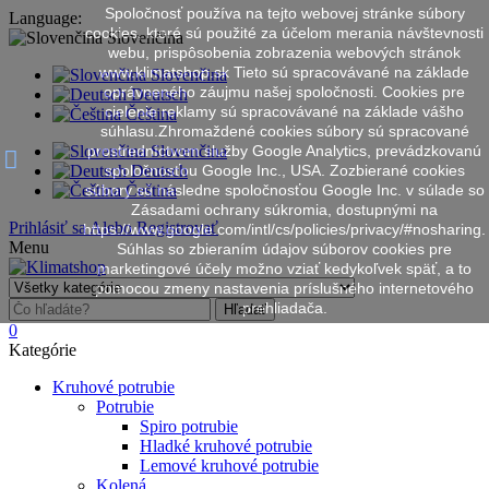
Spoločnosť používa na tejto webovej stránke súbory
Language:
cookies, ktoré sú použité za účelom merania návštevnosti
Slovenčina
webu, prispôsobenia zobrazenia webových stránok
www.klimatshop.sk Tieto sú spracovávané na základe
Slovenčina
oprávneného záujmu našej spoločnosti. Cookies pre
Deutsch
cielenie reklamy sú spracovávané na základe vášho
Čeština
súhlasu.Zhromaždené cookies súbory sú spracované
prostredníctvom služby Google Analytics, prevádzkovanú
Slovenčina
spoločnosťou Google Inc., USA. Zozbierané cookies
Deutsch
súbory sú následne spoločnosťou Google Inc. v súlade so
Čeština
Zásadami ochrany súkromia, dostupnými na
Prihlásiť sa
Alebo
Registrovať
https://www.google.com/intl/cs/policies/privacy/#nosharing.
Menu
Súhlas so zbieraním údajov súborov cookies pre
marketingové účely možno vziať kedykoľvek späť, a to
pomocou zmeny nastavenia príslušného internetového
prehliadača.
Hľadať
0
Kategórie
Kruhové potrubie
Potrubie
Spiro potrubie
Hladké kruhové potrubie
Lemové kruhové potrubie
Kolená