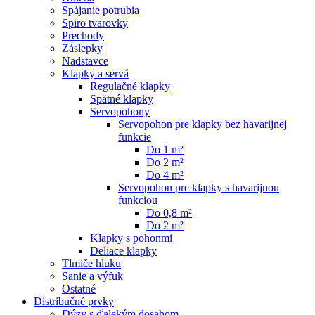
Spájanie potrubia
Spiro tvarovky
Prechody
Záslepky
Nadstavce
Klapky a servá
Regulačné klapky
Spätné klapky
Servopohony
Servopohon pre klapky bez havarijnej
funkcie
Do 1 m²
Do 2 m²
Do 4 m²
Servopohon pre klapky s havarijnou
funkciou
Do 0,8 m²
Do 2 m²
Klapky s pohonmi
Deliace klapky
Tlmiče hluku
Sanie a výfuk
Ostatné
Distribučné prvky
Dýzy s ďalekým dosahom