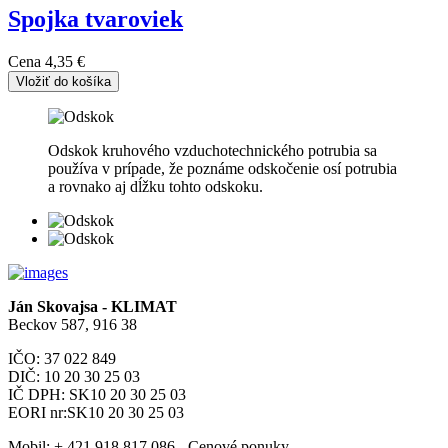
Spojka tvaroviek
Cena
4,35 €
Vložiť do košíka
Odskok kruhového vzduchotechnického potrubia sa
používa v prípade, že poznáme odskočenie osí potrubia
a rovnako aj dĺžku tohto odskoku.
Ján Skovajsa - KLIMAT
Beckov 587, 916 38
IČO: 37 022 849
DIČ: 10 20 30 25 03
IČ DPH: SK10 20 30 25 03
EORI nr:SK10 20 30 25 03
Mobil:
+ 421 918 817 086 - Cenové ponuky