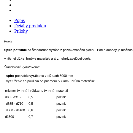
Popis
Detaily produktu
Prílohy
Popis
Spiro potrubie
sa štandardne vyrába z pozinkovaného plechu. Podľa dohody je možno
v rôznej dĺžke, hrúbke materiálu a aj z nehrdzavejúcej ocele.
Štandardné vyhotovenie:
-
spiro potrubie
vyrábame v dĺžkach 3000 mm
- vystuženie sa používa od priemeru 560mm
- hrúka materiálu:
priemer (v mm)
hrúbka m. (v mm)
materiál
d80 - d315
0,5
pozink
d355 - d710
0,5
pozink
d800 - d1400
0,6
pozink
d1600
0,7
pozink