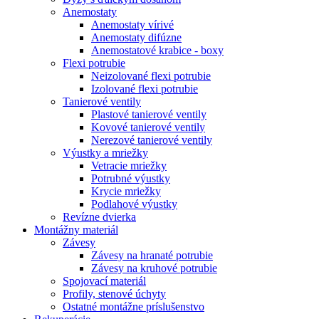
Anemostaty
Anemostaty vírivé
Anemostaty difúzne
Anemostatové krabice - boxy
Flexi potrubie
Neizolované flexi potrubie
Izolované flexi potrubie
Tanierové ventily
Plastové tanierové ventily
Kovové tanierové ventily
Nerezové tanierové ventily
Výustky a mriežky
Vetracie mriežky
Potrubné výustky
Krycie mriežky
Podlahové výustky
Revízne dvierka
Montážny materiál
Závesy
Závesy na hranaté potrubie
Závesy na kruhové potrubie
Spojovací materiál
Profily, stenové úchyty
Ostatné montážne príslušenstvo