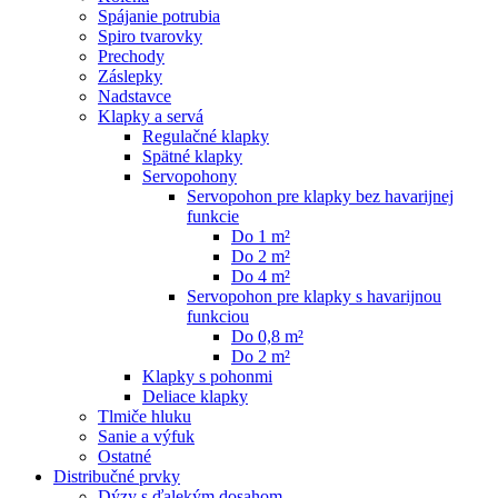
Spájanie potrubia
Spiro tvarovky
Prechody
Záslepky
Nadstavce
Klapky a servá
Regulačné klapky
Spätné klapky
Servopohony
Servopohon pre klapky bez havarijnej
funkcie
Do 1 m²
Do 2 m²
Do 4 m²
Servopohon pre klapky s havarijnou
funkciou
Do 0,8 m²
Do 2 m²
Klapky s pohonmi
Deliace klapky
Tlmiče hluku
Sanie a výfuk
Ostatné
Distribučné prvky
Dýzy s ďalekým dosahom