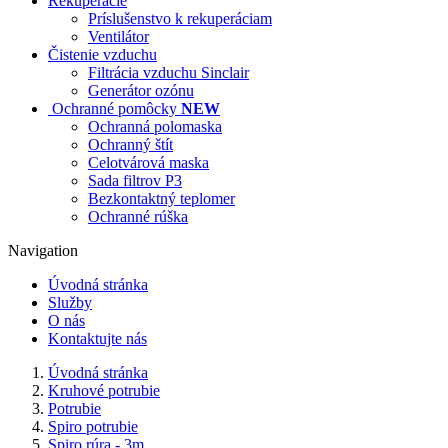
Rekuperácie
Príslušenstvo k rekuperáciam
Ventilátor
Čistenie vzduchu
Filtrácia vzduchu Sinclair
Generátor ozónu
Ochranné pomôcky
NEW
Ochranná polomaska
Ochranný štít
Celotvárová maska
Sada filtrov P3
Bezkontaktný teplomer
Ochranné rúška
Navigation
Úvodná stránka
Služby
O nás
Kontaktujte nás
Úvodná stránka
Kruhové potrubie
Potrubie
Spiro potrubie
Spiro rúra - 3m