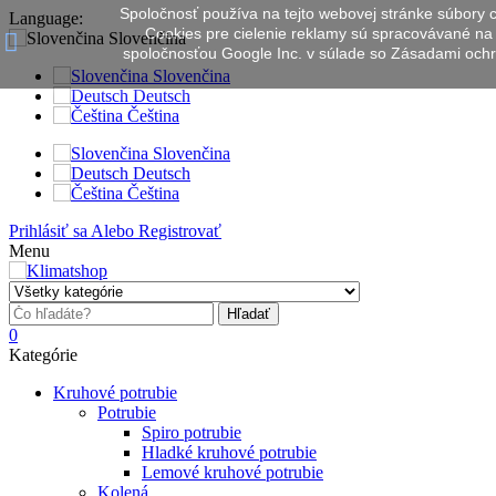
Spoločnosť používa na tejto webovej stránke súbory 
Language:
Cookies pre cielenie reklamy sú spracovávané na
Slovenčina
spoločnosťou Google Inc. v súlade so Zásadami ochra
Slovenčina
Deutsch
Čeština
Slovenčina
Deutsch
Čeština
Prihlásiť sa
Alebo
Registrovať
Menu
Hľadať
0
Kategórie
Kruhové potrubie
Potrubie
Spiro potrubie
Hladké kruhové potrubie
Lemové kruhové potrubie
Kolená