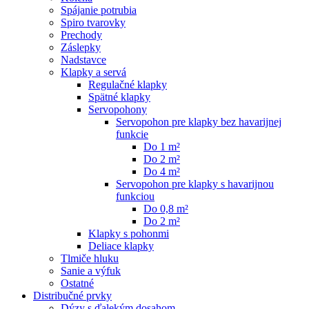
Spájanie potrubia
Spiro tvarovky
Prechody
Záslepky
Nadstavce
Klapky a servá
Regulačné klapky
Spätné klapky
Servopohony
Servopohon pre klapky bez havarijnej
funkcie
Do 1 m²
Do 2 m²
Do 4 m²
Servopohon pre klapky s havarijnou
funkciou
Do 0,8 m²
Do 2 m²
Klapky s pohonmi
Deliace klapky
Tlmiče hluku
Sanie a výfuk
Ostatné
Distribučné prvky
Dýzy s ďalekým dosahom