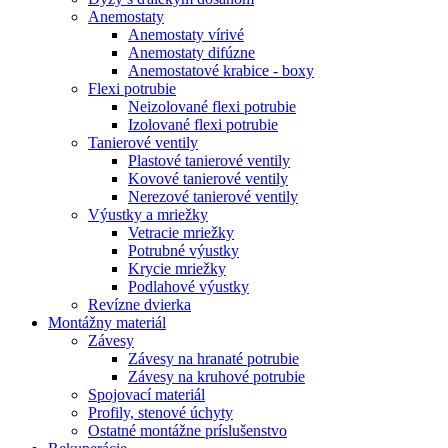
Anemostaty
Anemostaty vírivé
Anemostaty difúzne
Anemostatové krabice - boxy
Flexi potrubie
Neizolované flexi potrubie
Izolované flexi potrubie
Tanierové ventily
Plastové tanierové ventily
Kovové tanierové ventily
Nerezové tanierové ventily
Výustky a mriežky
Vetracie mriežky
Potrubné výustky
Krycie mriežky
Podlahové výustky
Revízne dvierka
Montážny materiál
Závesy
Závesy na hranaté potrubie
Závesy na kruhové potrubie
Spojovací materiál
Profily, stenové úchyty
Ostatné montážne príslušenstvo