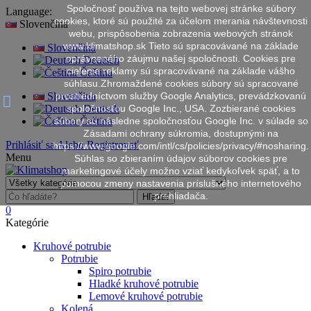
Spoločnosť používa na tejto webovej stránke súbory
Language:
cookies, ktoré sú použité za účelom merania návštevnosti
Slovenčina
webu, prispôsobenia zobrazenia webových stránok
www.klimatshop.sk Tieto sú spracovávané na základe
Slovenčina
oprávneného záujmu našej spoločnosti. Cookies pre
Deutsch
cielenie reklamy sú spracovávané na základe vášho
Čeština
súhlasu.Zhromaždené cookies súbory sú spracované
Slovenčina
prostredníctvom služby Google Analytics, prevádzkovanú
spoločnosťou Google Inc., USA. Zozbierané cookies
Deutsch
súbory sú následne spoločnosťou Google Inc. v súlade so
Čeština
Zásadami ochrany súkromia, dostupnými na
Prihlásiť sa
Alebo
Registrovať
https://www.google.com/intl/cs/policies/privacy/#nosharing.
Menu
Súhlas so zbieraním údajov súborov cookies pre
marketingové účely možno vziať kedykoľvek späť, a to
pomocou zmeny nastavenia príslušného internetového
prehliadača.
Hľadať
0
Kategórie
Kruhové potrubie
Potrubie
Spiro potrubie
Hladké kruhové potrubie
Lemové kruhové potrubie
Kolená