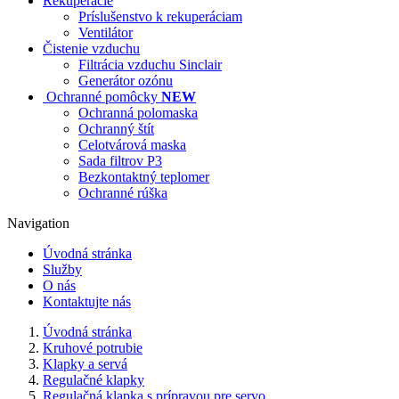
Rekuperácie
Príslušenstvo k rekuperáciam
Ventilátor
Čistenie vzduchu
Filtrácia vzduchu Sinclair
Generátor ozónu
Ochranné pomôcky
NEW
Ochranná polomaska
Ochranný štít
Celotvárová maska
Sada filtrov P3
Bezkontaktný teplomer
Ochranné rúška
Navigation
Úvodná stránka
Služby
O nás
Kontaktujte nás
Úvodná stránka
Kruhové potrubie
Klapky a servá
Regulačné klapky
Regulačná klapka s prípravou pre servo