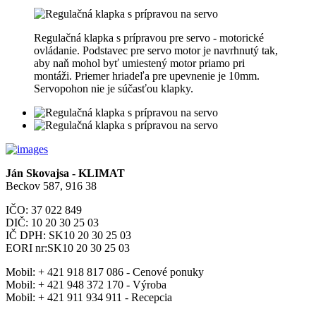
Regulačná klapka s prípravou pre servo - motorické
ovládanie. Podstavec pre servo motor je navrhnutý tak,
aby naň mohol byť umiestený motor priamo pri
montáži. Priemer hriadeľa pre upevnenie je 10mm.
Servopohon nie je súčasťou klapky.
Ján Skovajsa - KLIMAT
Beckov 587, 916 38
IČO: 37 022 849
DIČ: 10 20 30 25 03
IČ DPH: SK10 20 30 25 03
EORI nr:SK10 20 30 25 03
Mobil:
+ 421 918 817 086 - Cenové ponuky
Mobil:
+ 421 948 372 170 - Výroba
Mobil:
+ 421 911 934 911 - Recepcia