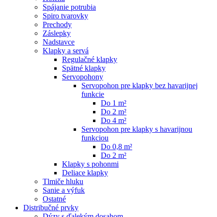
Spájanie potrubia
Spiro tvarovky
Prechody
Záslepky
Nadstavce
Klapky a servá
Regulačné klapky
Spätné klapky
Servopohony
Servopohon pre klapky bez havarijnej
funkcie
Do 1 m²
Do 2 m²
Do 4 m²
Servopohon pre klapky s havarijnou
funkciou
Do 0,8 m²
Do 2 m²
Klapky s pohonmi
Deliace klapky
Tlmiče hluku
Sanie a výfuk
Ostatné
Distribučné prvky
Dýzy s ďalekým dosahom