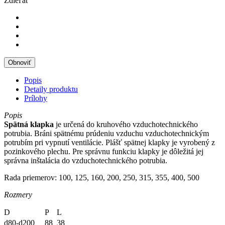
Zdieľať
Popis
Detaily produktu
Prílohy
Popis
Spätná
klapka
je určená do kruhového vzduchotechnického
potrubia.
Bráni spätnému prúdeniu vzduchu vzduchotechnickým
potrubím pri vypnutí ventilácie. Plášť spätnej klapky je vyrobený z
pozinkového plechu. Pre správnu funkciu klapky je dôležitá jej
správna inštalácia do vzduchotechnického potrubia.
Rada priemerov: 100, 125, 160, 200, 250, 315, 355, 400, 500
Rozmery
D
P
L
d80-d200
88
38