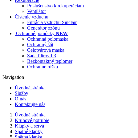
Rekuperácie
Príslušenstvo k rekuperáciam
Ventilátor
Čistenie vzduchu
Filtrácia vzduchu Sinclair
Generátor ozónu
Ochranné pomôcky
NEW
Ochranná polomaska
Ochranný štít
Celotvárová maska
Sada filtrov P3
Bezkontaktný teplomer
Ochranné rúška
Navigation
Úvodná stránka
Služby
O nás
Kontaktujte nás
Úvodná stránka
Kruhové potrubie
Klapky a servá
Spätné klapky
Spätná klapka