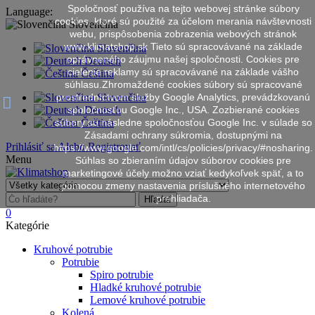
Spoločnosť používa na tejto webovej stránke súbory
Language:
cookies, ktoré sú použité za účelom merania návštevnosti
Slovenčina
webu, prispôsobenia zobrazenia webových stránok
www.klimatshop.sk Tieto sú spracovávané na základe
Slovenčina
oprávneného záujmu našej spoločnosti. Cookies pre
Deutsch
cielenie reklamy sú spracovávané na základe vášho
Čeština
súhlasu.Zhromaždené cookies súbory sú spracované
prostredníctvom služby Google Analytics, prevádzkovanú
Slovenčina
spoločnosťou Google Inc., USA. Zozbierané cookies
Deutsch
súbory sú následne spoločnosťou Google Inc. v súlade so
Čeština
Zásadami ochrany súkromia, dostupnými na
Prihlásiť sa
Alebo
Registrovať
https://www.google.com/intl/cs/policies/privacy/#nosharing.
Menu
Súhlas so zbieraním údajov súborov cookies pre
marketingové účely možno vziať kedykoľvek späť, a to
pomocou zmeny nastavenia príslušného internetového
prehliadača.
Hľadať
0
Kategórie
Kruhové potrubie
Potrubie
Spiro potrubie
Hladké kruhové potrubie
Lemové kruhové potrubie
Kolená