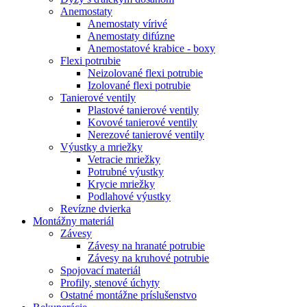
Anemostaty
Anemostaty vírivé
Anemostaty difúzne
Anemostatové krabice - boxy
Flexi potrubie
Neizolované flexi potrubie
Izolované flexi potrubie
Tanierové ventily
Plastové tanierové ventily
Kovové tanierové ventily
Nerezové tanierové ventily
Výustky a mriežky
Vetracie mriežky
Potrubné výustky
Krycie mriežky
Podlahové výustky
Revízne dvierka
Montážny materiál
Závesy
Závesy na hranaté potrubie
Závesy na kruhové potrubie
Spojovací materiál
Profily, stenové úchyty
Ostatné montážne príslušenstvo