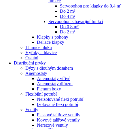
funkce
Servopohon pro klapky do 0,4 m²
Do 2 m²
Do 4 m²
Servopohon s havarijní funkcí
Do 0,8 m²
Do 2 m²
Klapky s pohony
Deliace klapky
Tlumiče hluku
Výfuky a hlavice
Ostatní
Distribuční prvky
Dýzy s dlouhým dosahem
Anemostaty
Anemostaty vířivé
Anemostaty difúzní
Plenum boxy
Flexibilní potrubí
Neizolované flexi potrubí
Izolované flexi potrubí
Ventily
Plastové talířové ventily
Kovové talířové ventily
Nerezové ventily