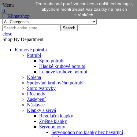
Tento obchod používá cookies a další technologie,
Menu
abychom mohli zlepšit Vaš zážitky na našich
0
stránkách.
Search
close
Shop By Department
Kruhové potrubí
Potrubí
Spiro potrubí
Hladké kruhové potrubí
Lemové kruhové potrubí
Kolena
Spojování kruhového potrubí
Spiro tvarovky
Přechody
Zaslepení
Nástavce
Klapky a servá
Regulační klapky
Zpětné klapky
Servopohony
Servopohon pro klapky bez havarijní