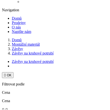
Navigation
Domů
Prodejny
O nás
Napište nám
Domů
Montážní materiál
Závěsy
Závěsy na kruhové potrubí
Závěsy na kruhové potrubí

OK
Filtrovat podle
Cena
Cena

