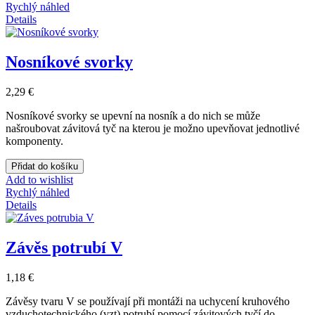
Rychlý náhled
Details
Nosníkové svorky
2,29 €
Nosníkové svorky se upevní na nosník a do nich se může
našroubovat závitová tyč na kterou je možno upevňovat jednotlivé
komponenty.
Přidat do košíku
Add to wishlist
Rychlý náhled
Details
Závěs potrubí V
1,18 €
Závěsy tvaru V se používají při montáži na uchycení kruhového
vzduchotechnického (vzt) potrubí pomocí závitových tyčí do