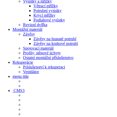
Vyústky a mřížky
Větrací mřížky
Potrubní vyústky
Krycí mřížky
Podlahové vyústky
Revizní dvířka
Montážní materiál
Závěsy
Závěsy na hranaté potrubí
Závěsy na kruhové potrubí
Spojovací materiál
Profily, stěnové úchyty
Ostatní montážní příslušenstvo
Rekuperácie
Príslušenství k rekuperaci
Ventilátor
menu title
CMS3