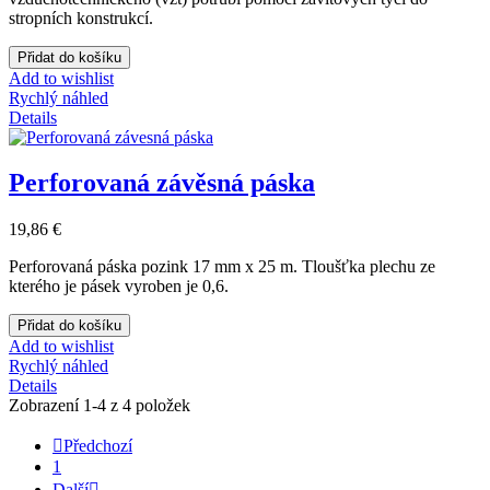
stropních konstrukcí.
Přidat do košíku
Add to wishlist
Rychlý náhled
Details
Perforovaná závěsná páska
19,86 €
Perforovaná páska pozink 17 mm x 25 m. Tloušťka plechu ze
kterého je pásek vyroben je 0,6.
Přidat do košíku
Add to wishlist
Rychlý náhled
Details
Zobrazení 1-4 z 4 položek

Předchozí
1
Další
