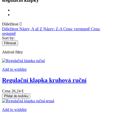
Regulační klapky
Důležitost

Důležitost
Název, A až Z
Název: Z-A
Cena: vzestupně
Cena:
sestupně
Sort by:
Filtrovat
Aktivní filtry
Add to wishlist
Regulační klapka kruhová ruční
Cena
26,24 €
Přidat do košíku
Add to wishlist