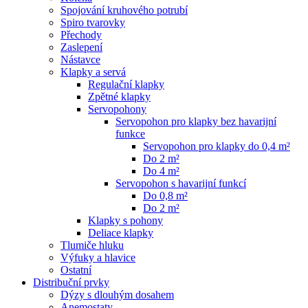
Spojování kruhového potrubí
Spiro tvarovky
Přechody
Zaslepení
Nástavce
Klapky a servá
Regulační klapky
Zpětné klapky
Servopohony
Servopohon pro klapky bez havarijní
funkce
Servopohon pro klapky do 0,4 m²
Do 2 m²
Do 4 m²
Servopohon s havarijní funkcí
Do 0,8 m²
Do 2 m²
Klapky s pohony
Deliace klapky
Tlumiče hluku
Výfuky a hlavice
Ostatní
Distribuční prvky
Dýzy s dlouhým dosahem
Anemostaty