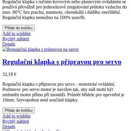
Regulační klapka s ručním kovovým nebo plastovým ovládáním se
používá převážně pro jednorázové zregulování průtoku vzduchu do
max. 80°C bez prachu, mastnoty, chemikálií i dalšího znečištění.
Regulační klapku nemožno na 100% uzavřít.
Přidat do košíku
Add to wishlist
Rychlý náhled
Details
Regulační klapka s přípravou pro servo
32,18 €
Regulační klapka s přípravou pro servo - motorické ovládání.
Podstavec pro servo motor je navržen tak, aby naň mohl být
umístněn motor přímo při montáži. Průměr hřídele pro upevnění je
10mm. Servopohon není součástí klapky.
Přidat do košíku
Add to wishlist
Rychlý náhled
Details