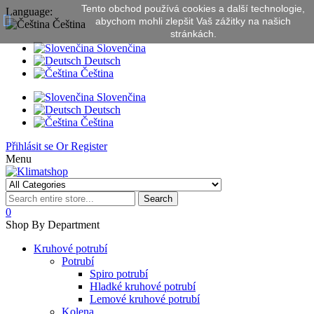
Tento obchod používá cookies a další technologie,
Language:
abychom mohli zlepšit Vaš zážitky na našich
Čeština
stránkách.
Slovenčina
Deutsch
Čeština
Slovenčina
Deutsch
Čeština
Přihlásit se
Or
Register
Menu
Search
0
Shop By Department
Kruhové potrubí
Potrubí
Spiro potrubí
Hladké kruhové potrubí
Lemové kruhové potrubí
Kolena