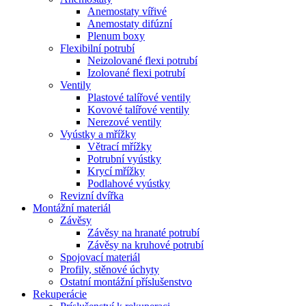
Anemostaty vířivé
Anemostaty difúzní
Plenum boxy
Flexibilní potrubí
Neizolované flexi potrubí
Izolované flexi potrubí
Ventily
Plastové talířové ventily
Kovové talířové ventily
Nerezové ventily
Vyústky a mřížky
Větrací mřížky
Potrubní vyústky
Krycí mřížky
Podlahové vyústky
Revizní dvířka
Montážní materiál
Závěsy
Závěsy na hranaté potrubí
Závěsy na kruhové potrubí
Spojovací materiál
Profily, stěnové úchyty
Ostatní montážní příslušenstvo
Rekuperácie