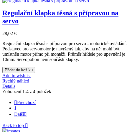
Regulační klapka těsná s přípravou na
servo
28,02 €
Regulační klapka těsná s přípravou pro servo
- motorické ovládání.
Podstavec pro servomotor je navržený tak, aby na něj mohl být
umístněn motor přímo při montáži. Průměr hřídele pro upevnění je
10mm. Servopohon není součástí klapky.
Přidat do košíku
Add to wishlist
Rychlý náhled
Details
Zobrazení 1-4 z 4 položek

Předchozí
1
Další

Back to top
