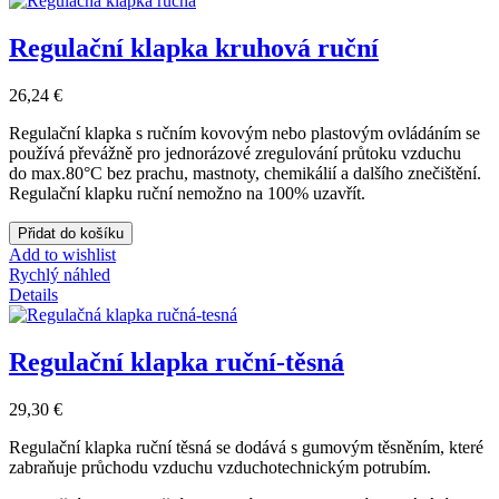
Regulační klapka kruhová ruční
26,24 €
Regulační klapka s ručním kovovým nebo plastovým ovládáním se
používá převážně pro jednorázové zregulování průtoku vzduchu
do max.80°C bez prachu, mastnoty, chemikálií a dalšího znečištění.
Regulační klapku ruční nemožno na 100% uzavřít.
Přidat do košíku
Add to wishlist
Rychlý náhled
Details
Regulační klapka ruční-těsná
29,30 €
Regulační klapka ruční těsná se dodává s gumovým těsněním, které
zabraňuje průchodu vzduchu vzduchotechnickým potrubím.