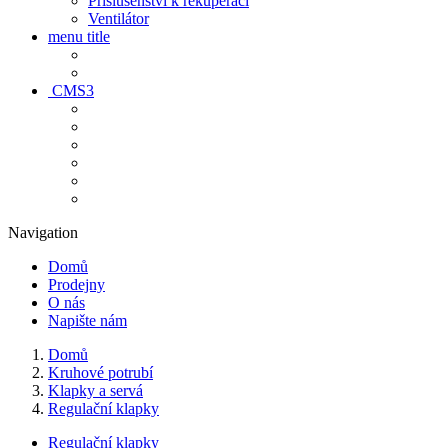
Príslušenství k rekuperaci
Ventilátor
menu title
CMS3
Navigation
Domů
Prodejny
O nás
Napište nám
Domů
Kruhové potrubí
Klapky a servá
Regulační klapky
Regulační klapky