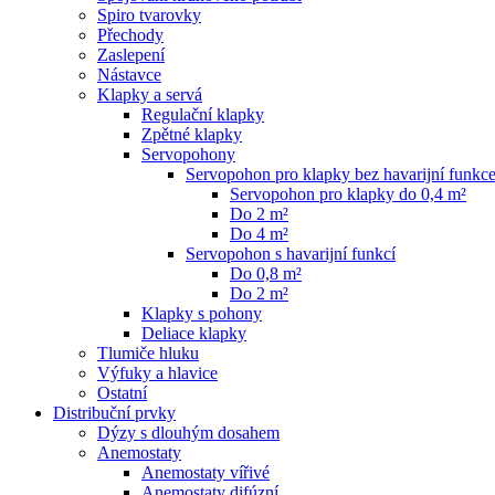
Spiro tvarovky
Přechody
Zaslepení
Nástavce
Klapky a servá
Regulační klapky
Zpětné klapky
Servopohony
Servopohon pro klapky bez havarijní funkc
Servopohon pro klapky do 0,4 m²
Do 2 m²
Do 4 m²
Servopohon s havarijní funkcí
Do 0,8 m²
Do 2 m²
Klapky s pohony
Deliace klapky
Tlumiče hluku
Výfuky a hlavice
Ostatní
Distribuční prvky
Dýzy s dlouhým dosahem
Anemostaty
Anemostaty vířivé
Anemostaty difúzní