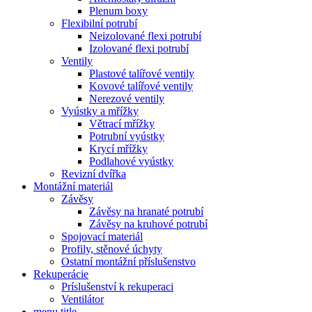
Plenum boxy
Flexibilní potrubí
Neizolované flexi potrubí
Izolované flexi potrubí
Ventily
Plastové talířové ventily
Kovové talířové ventily
Nerezové ventily
Vyústky a mřížky
Větrací mřížky
Potrubní vyústky
Krycí mřížky
Podlahové vyústky
Revizní dvířka
Montážní materiál
Závěsy
Závěsy na hranaté potrubí
Závěsy na kruhové potrubí
Spojovací materiál
Profily, stěnové úchyty
Ostatní montážní příslušenstvo
Rekuperácie
Príslušenství k rekuperaci
Ventilátor
menu title