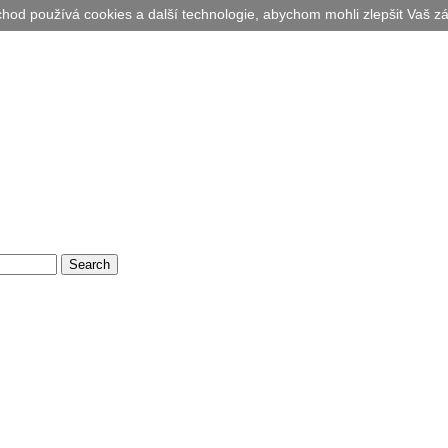
hod používá cookies a další technologie, abychom mohli zlepšit Vaš zá
Search