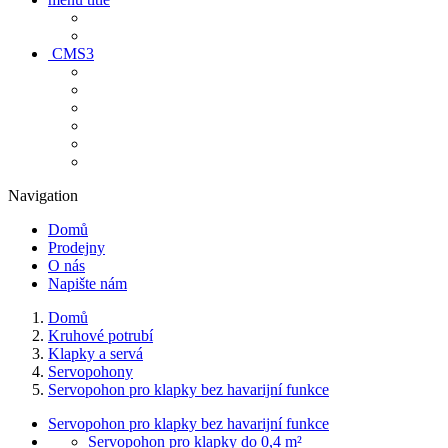
CMS3
Navigation
Domů
Prodejny
O nás
Napište nám
Domů
Kruhové potrubí
Klapky a servá
Servopohony
Servopohon pro klapky bez havarijní funkce
Servopohon pro klapky bez havarijní funkce
Servopohon pro klapky do 0,4 m²