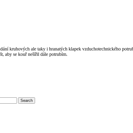
dání kruhových ale taky i hranatých klapek vzduchotechnického potrubí
, aby se kouř nešířil dále potrubím.
Search