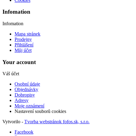
Cookies
Infomation
Infomation
Mapa stránek
Prodejny
Přihlášení
Můj účet
Your account
Váš účet
Osobní údaje
Objednávky
Dobropisy
Adresy
Moje oznámení
Nastavení souborů cookies
Vytvorilo -
Tvorba webstránok fofos.sk, s.r.o.
Facebook