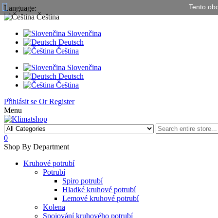
Tento obc
Language:
Čeština
Slovenčina
Deutsch
Čeština
Slovenčina
Deutsch
Čeština
Přihlásit se
Or
Register
Menu
0
Shop By Department
Kruhové potrubí
Potrubí
Spiro potrubí
Hladké kruhové potrubí
Lemové kruhové potrubí
Kolena
Spojování kruhového potrubí