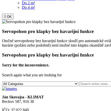
Do 2 m²
Do 4 m²

OK
Servopohon pro klapky bez havarijní funkce
Otočné servopohony bez havarijní funkce slouží pro automatické ovlá
havárie (požáru nebo podobně) není možné tuto klapku okamžitě zavřít
Servopohon pro klapky bez havarijní funkce
Sorry for the inconvenience.
Search again what you are looking for
Ján Skovajsa - KLIMAT
Beckov 587, 916 38
IČO: 37 022 849