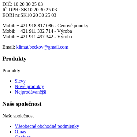
DIČ: 10 20 30 25 03
IČ DPH: SK10 20 30 25 03
EORI nr:SK10 20 30 25 03
Mobil:
+ 421 918 817 086 - Cenové ponuky
Mobil:
+ 421 911 332 714 - Výroba
Mobil:
+ 421 911 497 342 - Výroba
Email:
klimat.beckov@gmail.com
Produkty
Produkty
Slevy
Nové produkty
Nejprodávanější
Naše společnost
Naše společnost
Všeobecné obchodné podmienky
O nás