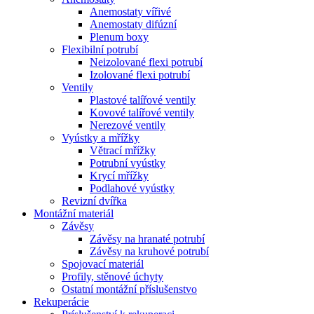
Anemostaty vířivé
Anemostaty difúzní
Plenum boxy
Flexibilní potrubí
Neizolované flexi potrubí
Izolované flexi potrubí
Ventily
Plastové talířové ventily
Kovové talířové ventily
Nerezové ventily
Vyústky a mřížky
Větrací mřížky
Potrubní vyústky
Krycí mřížky
Podlahové vyústky
Revizní dvířka
Montážní materiál
Závěsy
Závěsy na hranaté potrubí
Závěsy na kruhové potrubí
Spojovací materiál
Profily, stěnové úchyty
Ostatní montážní příslušenstvo
Rekuperácie