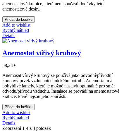
anemostatové krabice, která není součástí dodávky této
anemostatové desky.
Přidat do košíku
Add to wishlist
Rychlý náhled
Details
Anemostat vířivý kruhový
58,24 €
Anemosat vířivý kruhový se používá jako odvodní/přívodní
koncový prvek vzduchotechnického potrubí. Anemostat má
pohyblivé lamely, které je možné nastavit optimálně pro směr
odvodu/přívodu vzduchu. Instalace se provádí na anemostatové
krabice, které nejsou jeho součástí.
Přidat do košíku
Add to wishlist
Rychlý náhled
Details
Zobrazení 1-4 z 4 položek