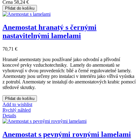
Cena
58,24 €
Přidat do košíku
Anemostat hranatý s černými
nastavitelnými lamelami
70,71 €
Hranaté anemostaty jsou používané jako odvodní a přívodní
koncové prvky vzduchotechniky. Lamely do anemostatů se
vyhotovují v dvou provedeních: bílé a černé regulovatelné lamely.
Anemostaty jsou určeny pro instalaci v interiéru jako vířivá vyústka
z potrubí. Anemostaty se instalují do anemostatových krabic pomocí
středové skrutky.
Přidat do košíku
Add to wishlist
Rychlý náhled
Details
Anemostat s pevnými rovnými lamelami