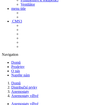
Príslušenství k rekuperaci
Ventilátor
menu title
CMS3
Navigation
Domů
Prodejny
O nás
Napište nám
Domů
Distribuční prvky
Anemostaty
Anemostaty vířivé
Anemostaty vířivé