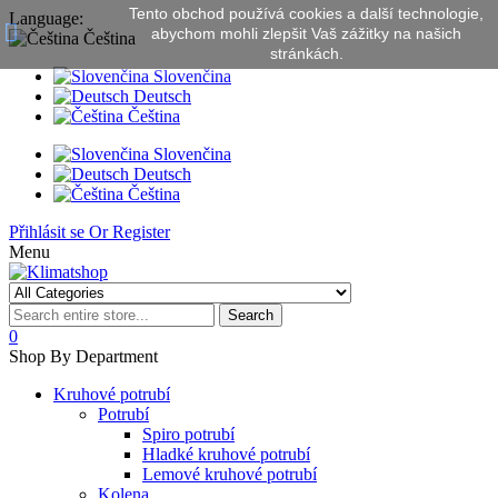
Tento obchod používá cookies a další technologie,
Language:
abychom mohli zlepšit Vaš zážitky na našich
Čeština
stránkách.
Slovenčina
Deutsch
Čeština
Slovenčina
Deutsch
Čeština
Přihlásit se
Or
Register
Menu
Search
0
Shop By Department
Kruhové potrubí
Potrubí
Spiro potrubí
Hladké kruhové potrubí
Lemové kruhové potrubí
Kolena