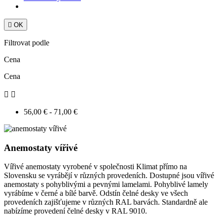

OK
Filtrovat podle
Cena
Cena


56,00 € - 71,00 €
Anemostaty vířivé
Vířivé anemostaty vyrobené v společnosti Klimat přímo na
Slovensku se vyrábějí v různých provedeních. Dostupné jsou vířivé
anemostaty s pohyblivými a pevnými lamelami. Pohyblivé lamely
vyrábíme v černé a bílé barvě. Odstín čelné desky ve všech
provedeních zajišťujeme v různých RAL barvách. Standardně ale
nabízíme provedení čelné desky v RAL 9010.