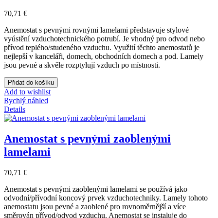
70,71 €
Anemostat s pevnými rovnými lamelami
představuje stylové
vyústění vzduchotechnického potrubí. Je vhodný pro odvod nebo
přívod teplého/studeného vzduchu. Využití těchto anemostatů je
nejlepší v kanceláři, domech, obchodních domech a pod. Lamely
jsou pevné a skvěle rozptylují vzduch po místnosti.
Přidat do košíku
Add to wishlist
Rychlý náhled
Details
Anemostat s pevnými zaoblenými
lamelami
70,71 €
Anemostat s pevnými zaoblenými lamelami se používá jako
odvodní/přívodní koncový prvek vzduchotechniky. Lamely tohoto
anemostatu jsou pevné a zaoblené pro rovnoměrnější a více
směrován přívod/odvod vzduchu. Anemostat se instaluje do