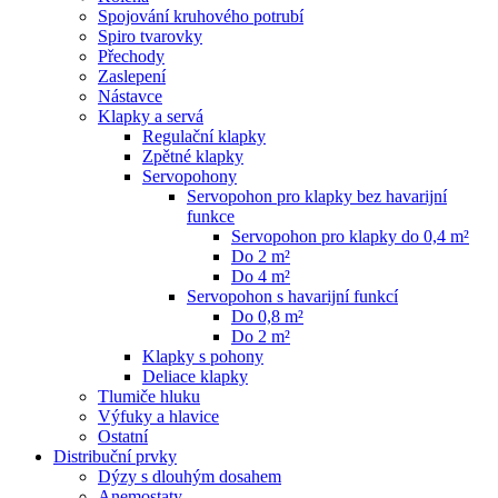
Spojování kruhového potrubí
Spiro tvarovky
Přechody
Zaslepení
Nástavce
Klapky a servá
Regulační klapky
Zpětné klapky
Servopohony
Servopohon pro klapky bez havarijní
funkce
Servopohon pro klapky do 0,4 m²
Do 2 m²
Do 4 m²
Servopohon s havarijní funkcí
Do 0,8 m²
Do 2 m²
Klapky s pohony
Deliace klapky
Tlumiče hluku
Výfuky a hlavice
Ostatní
Distribuční prvky
Dýzy s dlouhým dosahem
Anemostaty