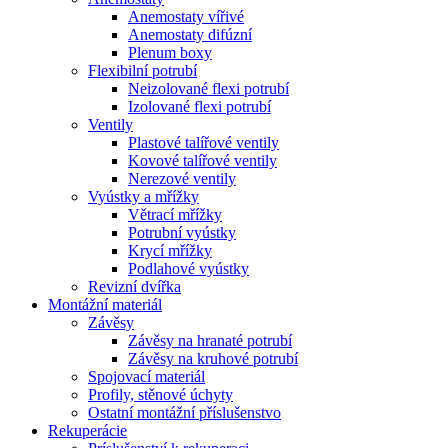
Anemostaty vířivé
Anemostaty difúzní
Plenum boxy
Flexibilní potrubí
Neizolované flexi potrubí
Izolované flexi potrubí
Ventily
Plastové talířové ventily
Kovové talířové ventily
Nerezové ventily
Vyústky a mřížky
Větrací mřížky
Potrubní vyústky
Krycí mřížky
Podlahové vyústky
Revizní dvířka
Montážní materiál
Závěsy
Závěsy na hranaté potrubí
Závěsy na kruhové potrubí
Spojovací materiál
Profily, stěnové úchyty
Ostatní montážní příslušenstvo
Rekuperácie