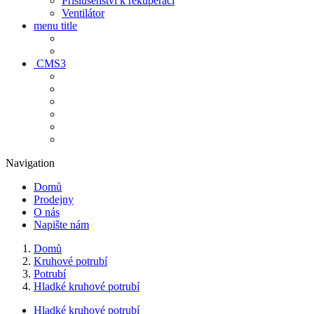
Príslušenství k rekuperaci
Ventilátor
menu title
CMS3
Navigation
Domů
Prodejny
O nás
Napište nám
Domů
Kruhové potrubí
Potrubí
Hladké kruhové potrubí
Hladké kruhové potrubí