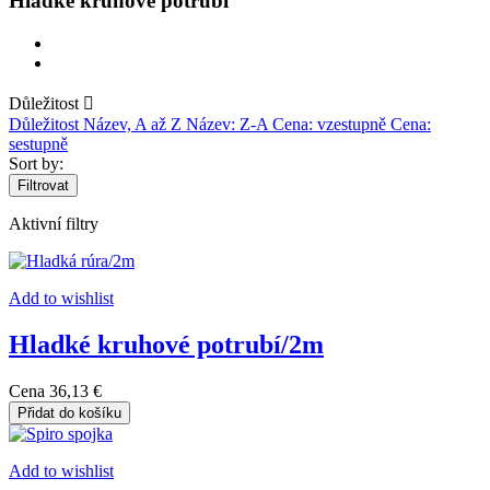
Hladké kruhové potrubí
Důležitost

Důležitost
Název, A až Z
Název: Z-A
Cena: vzestupně
Cena:
sestupně
Sort by:
Filtrovat
Aktivní filtry
Add to wishlist
Hladké kruhové potrubí/2m
Cena
36,13 €
Přidat do košíku
Add to wishlist