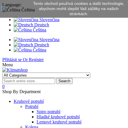
Tento obchod používá cookies a další technologie,
Language:
abychom mohli zlepšit Vaš zážitky na našich
Čeština
stránkách.
Slovenčina
Deutsch
Čeština
Slovenčina
Deutsch
Čeština
Přihlásit se
Or
Register
Menu
Search
0
Shop By Department
Kruhové potrubí
Potrubí
Spiro potrubí
Hladké kruhové potrubí
Lemové kruhové potrubí
Kolena