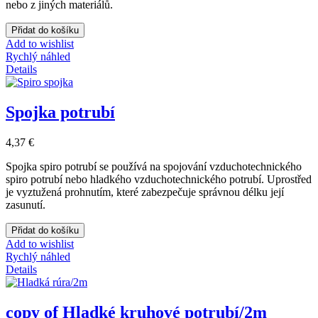
nebo z jiných materiálů.
Přidat do košíku
Add to wishlist
Rychlý náhled
Details
Spojka potrubí
4,37 €
Spojka spiro potrubí se používá na spojování vzduchotechnického
spiro potrubí nebo hladkého vzduchotechnického potrubí. Uprostřed
je vyztužená prohnutím, které zabezpečuje správnou délku její
zasunutí.
Přidat do košíku
Add to wishlist
Rychlý náhled
Details
copy of Hladké kruhové potrubí/2m