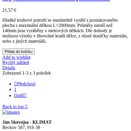
21,57 €
Hladké kruhové potrubí se standardně vyrábí s pozinkovaného
plechu s maximální délkou L=2000mm. Průměry menší než
140mm jsou vyráběny v metrových délkách. Dle dohody je
možnost výroby v libovolné kratší délce, z různé tloušťky materiálu,
nebo z jiných materiálů.
Přidat do košíku
Add to wishlist
Rychlý náhled
Details
Zobrazení 1-3 z 3 položek

Předchozí
1
Další

Back to top

Ján Skovajsa - KLIMAT
Beckov 587, 916 38