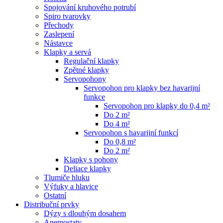
Spojování kruhového potrubí
Spiro tvarovky
Přechody
Zaslepení
Nástavce
Klapky a servá
Regulační klapky
Zpětné klapky
Servopohony
Servopohon pro klapky bez havarijní
funkce
Servopohon pro klapky do 0,4 m²
Do 2 m²
Do 4 m²
Servopohon s havarijní funkcí
Do 0,8 m²
Do 2 m²
Klapky s pohony
Deliace klapky
Tlumiče hluku
Výfuky a hlavice
Ostatní
Distribuční prvky
Dýzy s dlouhým dosahem
Anemostaty