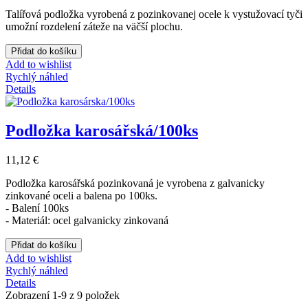
Talířová podložka vyrobená z pozinkovanej ocele k vystužovací tyči
umožní rozdelení záteže na väčší plochu.
Přidat do košíku
Add to wishlist
Rychlý náhled
Details
Podložka karosářská/100ks
11,12 €
Podložka karosářská pozinkovaná je vyrobena z galvanicky
zinkované oceli a balena po 100ks.
- Balení 100ks
- Materiál: ocel galvanicky zinkovaná
Přidat do košíku
Add to wishlist
Rychlý náhled
Details
Zobrazení 1-9 z 9 položek