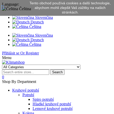
Tento obchod používá cookies a další technologie,
Language:
abychom mohli zlepšit Vaš zážitky na našich
Čeština
stránkách.
Slovenčina
Deutsch
Čeština
Slovenčina
Deutsch
Čeština
Přihlásit se
Or
Register
Menu
Search
0
Shop By Department
Kruhové potrubí
Potrubí
Spiro potrubí
Hladké kruhové potrubí
Lemové kruhové potrubí
Kolena