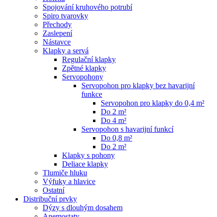
Spojování kruhového potrubí
Spiro tvarovky
Přechody
Zaslepení
Nástavce
Klapky a servá
Regulační klapky
Zpětné klapky
Servopohony
Servopohon pro klapky bez havarijní
funkce
Servopohon pro klapky do 0,4 m²
Do 2 m²
Do 4 m²
Servopohon s havarijní funkcí
Do 0,8 m²
Do 2 m²
Klapky s pohony
Deliace klapky
Tlumiče hluku
Výfuky a hlavice
Ostatní
Distribuční prvky
Dýzy s dlouhým dosahem
Anemostaty